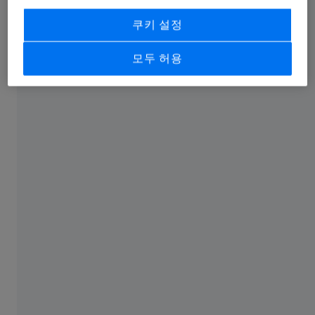
다양한 테마의 세션에서 업계 전문가들이 애
쿠키 설정
플리케이션과 트렌드에 대한 흥미로운 인사
이트를 제공하는 방법을 알아보세요.
모두 허용
자동차 & 신에너지 자동차 산업