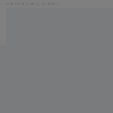
Industrial Quality Solutions
다른 탭에서 열기
산업 분야
산업 분야
소프트웨어
시스템
서비스
회사 소개
가입하기
가입하기
가입하기
고객 문의
관련 ZEISS 웹사이트
#HandsOnMetrology
ZEISS 그룹