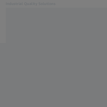
Industrial Quality Solutions
다른 탭에서 열기
산업 분야
ZEISS CALYPSO 소프트웨어 옵션
소프트웨어
시스템
서비스
회사 소개
가입하기
가입하기
가입하기
고객 문의
관련 ZEISS 웹사이트
#HandsOnMetrology
ZEISS 그룹