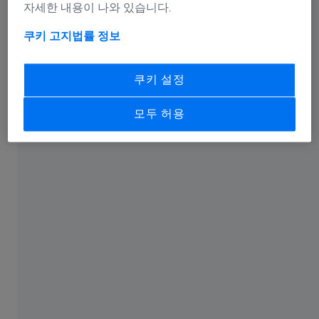
자세한 내용이 나와 있습니다.
쿠키 고지
법률 정보
쿠키 설정
하이라이트
모두 허용
그래픽 지원 입력
측정 실행의 CAD 시뮬레이션
액티브 및 패시브 센서
로터리 테이블 사용/미사용 측정
표준 준수, 자동 평가
애플리케이션 중심 보고