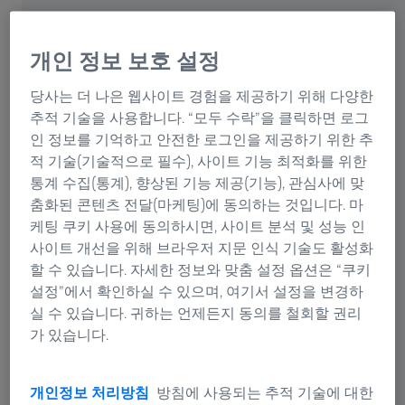
ZEISS CALYPSO 옵션
CMM에서 기어 측정 기술
좁은 공차 범위는 기어 휠이 거의 손실 없이 조용하게 힘
개인 정보 보호 설정
을 전달할 수 있는 유일한 방법입니다. 생산과 기어 계측
당사는 더 나은 웹사이트 경험을 제공하기 위해 다양한
의 정밀도는 반드시 함께 가야 합니다.
추적 기술을 사용합니다. “모두 수락”을 클릭하면 로그
인 정보를 기억하고 안전한 로그인을 제공하기 위한 추
ZEISS CALYPSO용 GEAR PRO 옵션을 사용하면 좌표 측정기
적 기술(기술적으로 필수), 사이트 기능 최적화를 위한
에서 기어 계측이 가능합니다. 분석적인 3D 기어 모델과
통계 수집(통계), 향상된 기능 제공(기능), 관심사에 맞
그래픽이 지원되는 입력 창을 통해 GEAR PRO로 매우 효
춤화된 콘텐츠 전달(마케팅)에 동의하는 것입니다. 마
과적으로 측정할 수 있습니다.
케팅 쿠키 사용에 동의하시면, 사이트 분석 및 성능 인
사이트 개선을 위해 브라우저 지문 인식 기술도 활성화
할 수 있습니다. 자세한 정보와 맞춤 설정 옵션은 “쿠키
설정”에서 확인하실 수 있으며, 여기서 설정을 변경하
실 수 있습니다. 귀하는 언제든지 동의를 철회할 권리
가 있습니다.
개인정보 처리방침
방침에 사용되는 추적 기술에 대한