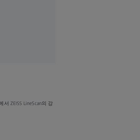
EISS LineScan의 강