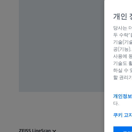
개인 
당사는 더
두 수락
기술(기술
공(기능)
사용에 동
기술도 활
하실 수 
할 권리가
개인정보
다.
쿠키 고
ZEISS LineScan