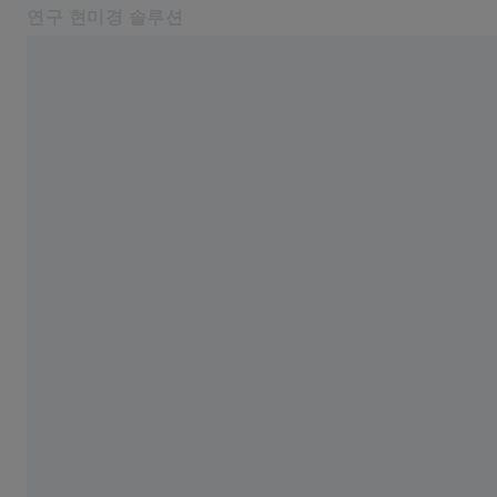
연구 현미경 솔루션
다른 탭에서 열기
온라인 상점
ZEISS Story
관련 ZEISS 웹사이트
ZEISS 그룹