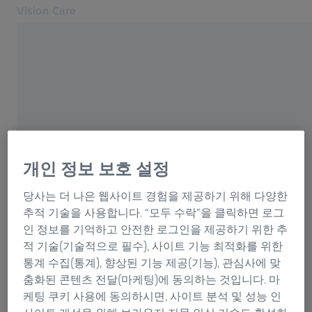
Vision Care
다른 탭에서 열기
눈 건강 및 관리
비전 케어
솔루션
나의 시력
회사 소개
MyZEISS Vision
개인 정보 보호 설정
자주 사용하는 항목
연락처
당사는 더 나은 웹사이트 경험을 제공하기 위해 다양한
자이스 파트너 안경원 찾기
좋은 시력을 갖는 것이 중요한 이유
추적 기술을 사용합니다. “모두 수락”을 클릭하면 로그
인 정보를 기억하고 안전한 로그인을 제공하기 위한 추
안 전문가용
적 기술(기술적으로 필수), 사이트 기능 최적화를 위한
누진 렌즈
관련 ZEISS 웹사이트
통계 수집(통계), 향상된 기능 제공(기능), 관심사에 맞
춤화된 콘텐츠 전달(마케팅)에 동의하는 것입니다. 마
안 전문가용
원용 안경과 독서용 안경
케팅 쿠키 사용에 동의하시면, 사이트 분석 및 성능 인
데이터 보호 성명