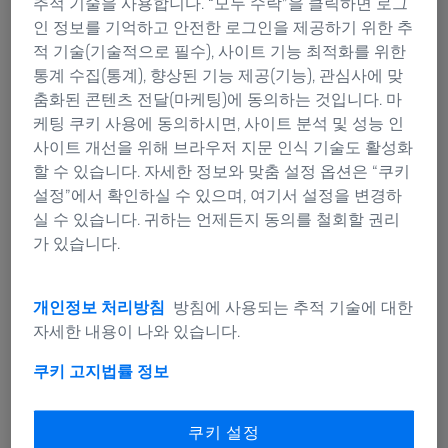
추적 기술을 사용합니다. “모두 수락”을 클릭하면 로그
합니다. 그러나 독서에 빠지는 즐거움은 종종 눈이 나빠질
인 정보를 기억하고 안전한 로그인을 제공하기 위한 추
지도 모른다는 두려움 때문에 반감됩니다. "불켜라, 눈 나
적 기술(기술적으로 필수), 사이트 기능 최적화를 위한
빠진다!"라는 이야기는 거의 모든 사람이 한번 이상은 들
통계 수집(통계), 향상된 기능 제공(기능), 관심사에 맞
어봤을 것입니다. 하지만, 걱정할 필요가 없습니다. 어두
춤화된 콘텐츠 전달(마케팅)에 동의하는 것입니다. 마
운 곳에서 책을 읽어도 눈은 나빠지지 않습니다. 그렇다고
케팅 쿠키 사용에 동의하시면, 사이트 분석 및 성능 인
해도, 독서 안경이 필요한 경우에는 반드시 독서 안경을
사이트 개선을 위해 브라우저 지문 인식 기술도 활성화
착용해야 합니다.
할 수 있습니다. 자세한 정보와 맞춤 설정 옵션은 “쿠키
설정”에서 확인하실 수 있으며, 여기서 설정을 변경하
지금까지도 어두운 곳에서 독서를 하면 눈이 나빠진다는
실 수 있습니다. 귀하는 언제든지 동의를 철회할 권리
속설에 대해 과학자들은 논쟁을 벌이고 있습니다. 하지만
가 있습니다.
걱정할 이유가 없습니다. 어두운 곳에서 책을 읽으면 눈이
나빠지는 것을 보여주는 증거는 현재 전무합니다. 하지만,
한 가지는 확실합니다. 빛 옆에서 책을 읽는 것은 단어를
개인정보 처리방침
방침에 사용되는 추적 기술에 대한
이해하기 위해 눈에 더 많은 부담을 줍니다. 이로 인해 독
자세한 내용이 나와 있습니다.
서가 더욱 힘들어지고 눈은 금세 피곤해져 결과적으로는
쿠키 고지
법률 정보
눈이 충혈되거나 두통이 올 수도 있습니다. 그럼에도 불구
하고, 미국 과학자들이 영국의 저명한 정기 발행 의료 학
술지에 게재한 연구 자료에 따르면, 눈은 이러한 과정에서
쿠키 설정