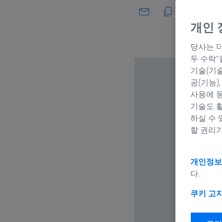
개인 
당사는 더
두 수락
기술(기술
공(기능)
사용에 동
기술도 활
하실 수 
할 권리가
개인정보
다.
쿠키 고