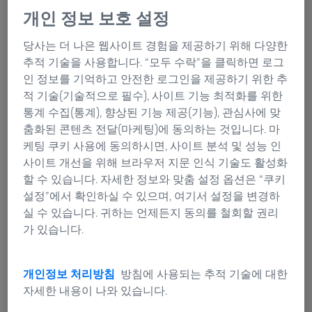
사소한 차이로 보일지 모르며, 장점일 수도 있습니다. 눈
개인 정보 보호 설정
의 크기가 동일할 경우 더 많은 감광 세포를 수용할 수 있
기 때문입니다. 하지만 기이하게도 감광 세포가 망막에 역
당사는 더 나은 웹사이트 경험을 제공하기 위해 다양한
방향으로 분포되어 있습니다. 감광 세포가 신체 내부를 향
추적 기술을 사용합니다. “모두 수락”을 클릭하면 로그
하고 있는 반면에 신경세포는 외부 광원을 향하고 있습니
인 정보를 기억하고 안전한 로그인을 제공하기 위한 추
다. 따라서 근본적으로 우리는 ‘거꾸로 된 눈’을 가지고 있
적 기술(기술적으로 필수), 사이트 기능 최적화를 위한
으며, 뇌가 이를 보정하여 올바른 시야를 만듭니다. 그뿐
통계 수집(통계), 향상된 기능 제공(기능), 관심사에 맞
아니라 이 때문에 사람과 모든 척추동물은 이른바 ‘맹
춤화된 콘텐츠 전달(마케팅)에 동의하는 것입니다. 마
점’을 가지게 됩니다.
케팅 쿠키 사용에 동의하시면, 사이트 분석 및 성능 인
사이트 개선을 위해 브라우저 지문 인식 기술도 활성화
할 수 있습니다. 자세한 정보와 맞춤 설정 옵션은 “쿠키
설정”에서 확인하실 수 있으며, 여기서 설정을 변경하
실 수 있습니다. 귀하는 언제든지 동의를 철회할 권리
가 있습니다.
개인정보 처리방침
방침에 사용되는 추적 기술에 대한
자세한 내용이 나와 있습니다.