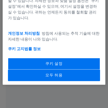
할 수 있습니다. 자세한 정보와 맞춤 설정 옵션은 “쿠키
도와 어떤 빛 환경에서도 완벽한 시야를 보장합니다.
설정”에서 확인하실 수 있으며, 여기서 설정을 변경하
®
Skylet
선 렌즈는 UV 광선을 100% 차단하며, 성가신 눈
실 수 있습니다. 귀하는 언제든지 동의를 철회할 권리
부심을 감소시키고, 극심한 빛 환경에서 색상 대비를 향상
가 있습니다.
시킵니다. 이 렌즈는 편리할 뿐 아니라 – 안전합니다.
®
파일럿에게 특히 적합한 렌즈는 Skylet
선 렌즈 “Fun” 제
개인정보 처리방침
방침에 사용되는 추적 기술에 대한
®
품입니다: 70%의 빛을 감소시키는 Skylet
Fun은 –
자세한 내용이 나와 있습니다.
®
Skylet
처방 안경 렌즈 중 가장 밝은 렌즈로서, 아름답고
쿠키 고지
법률 정보
매력적인 레드 브라운 색상을 띠고 있습니다. 이 렌즈는
주위가 중간 밝기일 때 최고의 색상 대비를 이끌어 내므로
– 구름 낀 빛 환경에 이상적입니다.
쿠키 설정
어두운 색상을 선호하는 고객에게 우리는 아름다운 브라
모두 허용
운 색상 80%의 Skylet “Road” 제품을 추천합니다 – 중부
유럽 여름에 전형적인 중간 강도 햇빛에 이상적입니다. 하
지만 파일럿들은 이보다 더 어두운 안경을 착용해서는 안
됩니다. 색채 구별 능력의 지나친 침해를 막기 위해 독일
연방 항공 관제청은 색상 농도가 85%를 초과하는 렌즈를
사용하지 말도록 권장합니다.