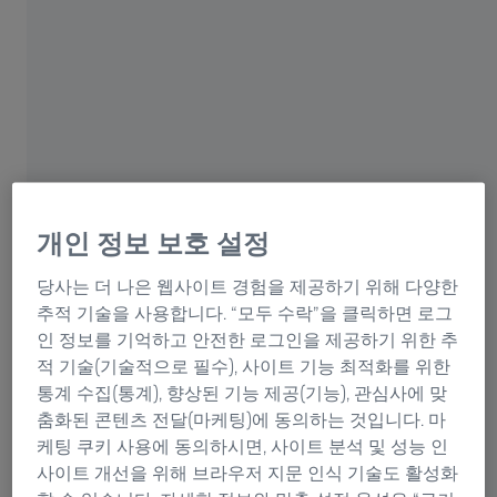
조종하든, 완벽한 파일럿용 안경을 착용하면 더 나은 시야
를 누릴 수 있습니다.
파일럿은 원거리와 근거리에서 항상 선명한 시야를 보장
하는 안경이 필요합니다. 이것은 쉬운 일이 아닙니다. 구
름 위에서 시야 및 빛 환경은 순식간에 변할 수 있기 때문
입니다. 파일럿은 고층 빌딩이나 항공기 등의 물체를 볼
수 있어야 하며, 조종실 계기판 등의 세부 정보를 정확히
읽고, 색채를 정확히 인지할 수 있어야 합니다. 그래야 여
개인 정보 보호 설정
러 신호를 분명하고 정확하게 판독할 수 있습니다.
당사는 더 나은 웹사이트 경험을 제공하기 위해 다양한
추적 기술을 사용합니다. “모두 수락”을 클릭하면 로그
인 정보를 기억하고 안전한 로그인을 제공하기 위한 추
®
이상적인 파일럿용 안경: ZEISS Skylet
착색
적 기술(기술적으로 필수), 사이트 기능 최적화를 위한
렌즈
통계 수집(통계), 향상된 기능 제공(기능), 관심사에 맞
춤화된 콘텐츠 전달(마케팅)에 동의하는 것입니다. 마
ZEISS는 이러한 까다로운 요건을 충족시키기 위해
케팅 쿠키 사용에 동의하시면, 사이트 분석 및 성능 인
®
Skylet
선 렌즈라는 특수 기술력을 개발했습니다. 이 렌
사이트 개선을 위해 브라우저 지문 인식 기술도 활성화
즈는 아마추어 파일럿에게든 프로 파일럿에게든 어떤 고