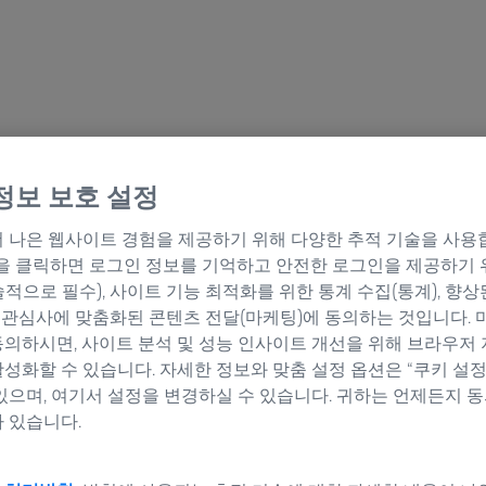
정보 보호 설정
 나은 웹사이트 경험을 제공하기 위해 다양한 추적 기술을 사용합
”을 클릭하면 로그인 정보를 기억하고 안전한 로그인을 제공하기 
적으로 필수), 사이트 기능 최적화를 위한 통계 수집(통계), 향상
, 관심사에 맞춤화된 콘텐츠 전달(마케팅)에 동의하는 것입니다. 
의하시면, 사이트 분석 및 성능 인사이트 개선을 위해 브라우저 
성화할 수 있습니다. 자세한 정보와 맞춤 설정 옵션은 “쿠키 설
있으며, 여기서 설정을 변경하실 수 있습니다. 귀하는 언제든지 
 있습니다.