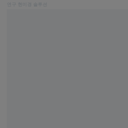
연구 현미경 솔루션
다른 탭에서 열기
온라인 상점
ZEISS Story
관련 ZEISS 웹사이트
ZEISS 그룹