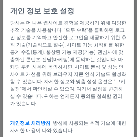
상태에 문제가 있을 수 있습니다. 그러나 이런 문제는 대
개인 정보 보호 설정
개 간단히 해결할 수 있으므로 크게 걱정할 필요는 없습니
다.
당사는 더 나은 웹사이트 경험을 제공하기 위해 다양한
추적 기술을 사용합니다. “모두 수락”을 클릭하면 로그
기쁨, 분노, 감동, 걱정 으로 인해 눈물이 나오는 것은 정
인 정보를 기억하고 안전한 로그인을 제공하기 위한 추
상적인 반응입니다. 눈물에는 눈을 깨끗이 정화하는 효과
적 기술(기술적으로 필수), 사이트 기능 최적화를 위한
도 있습니다. 눈물에는 박테리아의 활동을 방해하고 감염
통계 수집(통계), 향상된 기능 제공(기능), 관심사에 맞
을 막는 효소가 들어있습니다. 양파를 자를 때 나오는 가
춤화된 콘텐츠 전달(마케팅)에 동의하는 것입니다. 마
스 등의 특정 기체도 눈물을 유발할 수 있습니다. 그러나
케팅 쿠키 사용에 동의하시면, 사이트 분석 및 성능 인
뚜렷한 이유 없이 눈물이 계속 나온다면 다른 원인이 있을
사이트 개선을 위해 브라우저 지문 인식 기술도 활성화
지도 모릅니다.
할 수 있습니다. 자세한 정보와 맞춤 설정 옵션은 “쿠키
설정”에서 확인하실 수 있으며, 여기서 설정을 변경하
실 수 있습니다. 귀하는 언제든지 동의를 철회할 권리
가 있습니다.
눈물이 나오는 원인에는 여러 가지가 있습니
다
개인정보 처리방침
방침에 사용되는 추적 기술에 대한
눈물이 나오는 가장 흔한 원인 중 하나는 결막염입니다.
자세한 내용이 나와 있습니다.
결막염은 눈의 흰자, 즉 결막에 생긴 염증이나 감염을 말