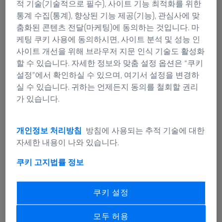
적 기술(기술적으로 필수), 사이트 기능 최적화를 위한
자이스 코리아는 지난 2년간 꾸준히 채용을 확대하고 있
통계 수집(통계), 향상된 기능 제공(기능), 관심사에 맞
으며, 2024년에는 약 70명을 신규 채용했다. 신규 입사자
춤화된 콘텐츠 전달(마케팅)에 동의하는 것입니다. 마
중 청년의 비율도 2023년도 62.2%, 2024년도 66%로 증가
케팅 쿠키 사용에 동의하시면, 사이트 분석 및 성능 인
하는 추세다. 최근 평택과 청주에도 지역 오피스를 개소하
사이트 개선을 위해 브라우저 지문 인식 기술도 활성화
여 지역청년인재 고용에도 기여하고 있다. 엔지니어 직군
할 수 있습니다. 자세한 정보와 맞춤 설정 옵션은 “쿠키
을 포함한 여성 고용률은 34%로 여성 고용 확대에도 노력
설정”에서 확인하실 수 있으며, 여기서 설정을 변경하
을 기울이고 있으며, 장애인 의무 고용률도 100%를 달성
실 수 있습니다. 귀하는 언제든지 동의를 철회할 권리
하며 다양성과 포용성을 강화하고 있다.
가 있습니다.
이 외에도 출퇴근 시간을 자유롭게 선택할 수 있는 유연근
무제, 사내 동호회 지원, 복지 포인트 지급, 오프라인 웰니
개인정보 처리방침
방침에 사용되는 추적 기술에 대한
스 및 온라인 심리상담 프로그램 등을 통해 구성원들의 복
자세한 내용이 나와 있습니다.
지 향상을 위해 노력한다. 적극적인 육아휴직 장려와 자녀
쿠키 고지
법률 정보
학자금 지원 등 가족들을 위한 복지 프로그램도 지속적으
로 운영한다. 특히 배우자 출산휴가는 100% 이용률로 임
직원들의 근무 만족도를 높이고 있다. 지구의 날 기념 나
쿠키 설정
무심기, 연말 소외계층 방문 봉사, 분기별 학교 방문 과학
교실 개최 등을 통해 기업의 사회적 책임을 다하기 위한
모두 허용