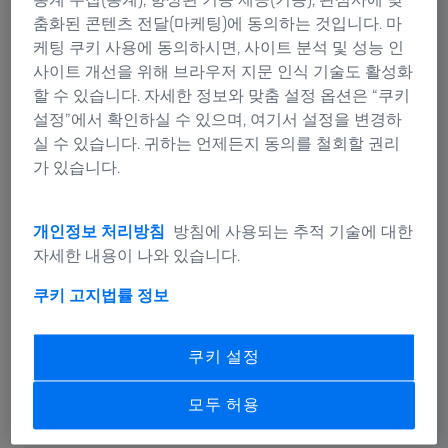
춤화된 콘텐츠 전달(마케팅)에 동의하는 것입니다. 마
특히 현장 시연이 어려운 고난도 분석 기술에 대해서는 부
케팅 쿠키 사용에 동의하시면, 사이트 분석 및 성능 인
스 내 솔루션 소개와 함께 자이스 본사 전문가를 초청한
사이트 개선을 위해 브라우저 지문 인식 기술도 활성화
기술 세미나를 통해 관련 기술과 적용 사례를 심도 있게
할 수 있습니다. 자세한 정보와 맞춤 설정 옵션은 “쿠키
소개할 예정이다. TOF-SIMS를 이용한 리튬 분석 솔루션과
설정”에서 확인하실 수 있으며, 여기서 설정을 변경하
인시츄 분석을 이용한 전고체의 압력/열 파라미터에 따른
실 수 있습니다. 귀하는 언제든지 동의를 철회할 권리
임피던스 연계 분석 기법을 비롯해 실제 배터리 제조 환경
가 있습니다.
에서 요구되는 분석 과제와 기술적 고려 사항을 중심으로
전문적인 논의가 이뤄질 예정이다.
개인정보 처리방침
방침에 사용되는 추적 기술에 대한
또한 데이터 취합부터 진단, 분석에 이르는 전 과정을 한
자세한 내용이 나와 있습니다.
눈에 확인할 수 있는 소프트웨어 ‘PiWeb’을 데이터 허브로
쿠키 고지
법률 정보
구현해 소개할 예정이다. 이와 함께 전고체 배터리 분석을
위해 압력과 온도 제어에 탁월한 성능을 제공하는 분석 기
법과 대용량 로딩을 통해 분석 신뢰성과 생산성을 동시에
쿠키 설정
향상시킬 수 있는 솔루션 등 차세대 배터리 제조 공정에
필요한 다양한 기술 솔루션도 선보인다.
모두 허용
김기영 자이스 코리아 산업용 품질 솔루션 사업부 총괄 전